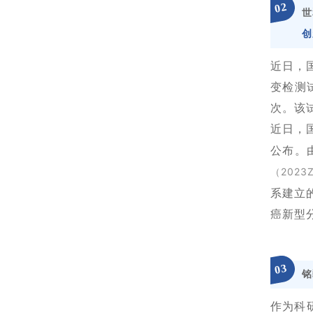
2
0
世
创
近日，
变检测
次。该
近日，
公布。
（2023
系建立
癌新型
3
0
铭
作为科