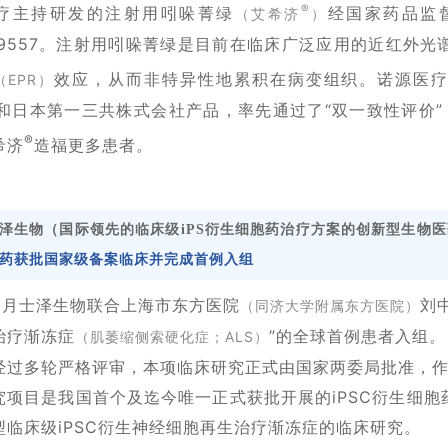
®
疗主持研发的注射用吲哚菁绿
经国家药品监
（艾希济
）
249557。注射用吲哚菁绿是目前在临床广泛应用的近红外光
效应，从而非特异性地累积在病变组织。诺源医
（EPR）
rn 和日本第一三共株式会社产品，率先通过了“双一致性评
®
希济
造福更多患者。
泽生物（国际领先的临床级iPS衍生细胞药治疗方案的创新型生物
药获批国家级备案临床并完成首例入组
.11月士泽生物联合上海市东方医院
刘
（同济大学附属东方医院）
治疗渐冻症
”的全球首例患者入组。
（肌萎缩侧索硬化症；ALS）
经过多轮严格评审，本项临床研究正式由国家两委局批准，
究项目是我国首个及迄今唯一正式获批开展的iPSC衍生细胞
型临床级iPSC衍生神经细胞再生治疗渐冻症的临床研究。