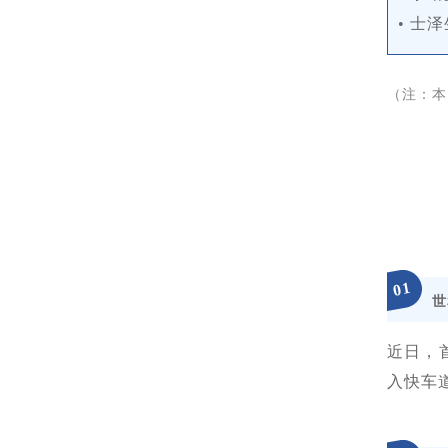
• 士
（注：本
1
0
世
近日，首
入快车