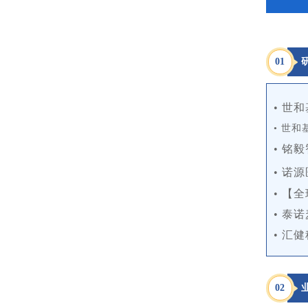
0
1
• 世
• 世
• 铭
• 诺
• 【
• 泰
• 汇
0
2