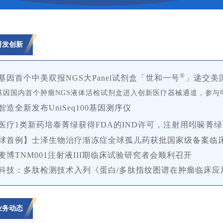
研发创新
®
和基因首个中美双报NGS大Panel试剂盒「世和一号
」递交美
和基因国内首个肿瘤NGS液体活检试剂盒进入创新医疗器械通道，
参与
毅智造全新发布UniSeq100基因测序仪
源医疗1类新药培泰菁绿获得FDA的IND许可，注射用吲哚菁绿
全球首例】士泽生物治疗渐冻症全球孤儿药获批国家级备案临
诺麦博TNM001注射液III期临床试验研究者会顺利召开
健科技：多肽检测技术入列《蛋白/多肽指纹图谱在肿瘤临床应用
业务动态