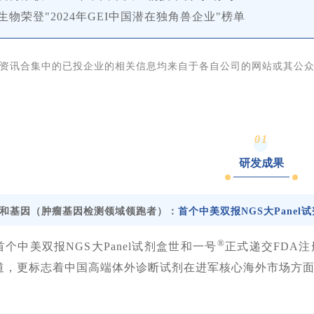
泽生物荣登"2024年GEI中国潜在独角兽企业"榜单
资讯合集中的已投企业的相关信息均来自于各自公司的网站或其公
0
1
研发成果
和基因（肿瘤基因检测领域领跑者）：
首个中美双报NGS大Panel
®
个中美双报NGS大Panel试剂盒世和一号
正式递交FDA
道，更标志着中国高端体外诊断试剂在进军核心海外市场方