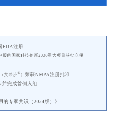
国FDA注册
申报的国家科技创新2030重大项目获批立项
®
荣获NMPA注册批准
（艾希济
）
床并完成首例入组
的专家共识（2024版）》