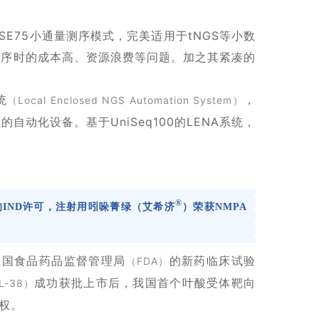
50/SE75小通量测序模式，完美适用于tNGS等小数
测序时的成本高、资源浪费等问题。加之其紧凑的
统
，
（Local Enclosed NGS Automation System）
动化设备。基于UniSeq100的LENA系统，
®
的IND许可，注射用吲哚菁绿（艾希济
）荣获NMPA
得美国食品药品监督管理局
的新药临床试验
（FDA）
成功获批上市后，我国首个叶酸受体靶向
L-38）
权。