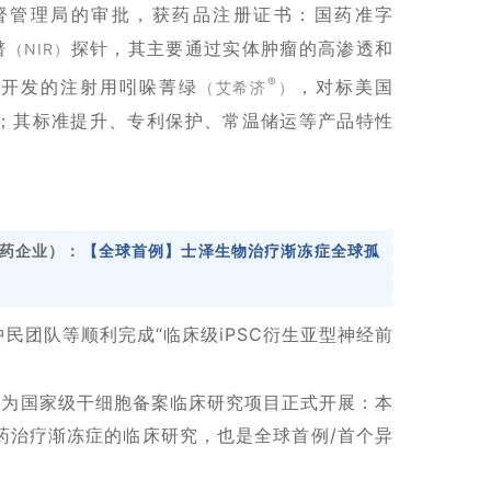
督管理局的审批，获药品注册证书：国药准字
谱
探针，其主要通过实体肿瘤的高渗透和
（NIR）
®
疗开发的注射用吲哚菁绿
，对标美国
（艾希济
）
价”；其标准提升、专利保护、常温储运等产品特性
医药企业）：
【全球首例】士泽生物治疗渐冻症全球孤
中民团队等顺利完成“临床级iPSC衍生亚型神经前
作为国家级干细胞备案临床研究项目正式开展：本
药治疗渐冻症的临床研究，也是全球首例/首个异