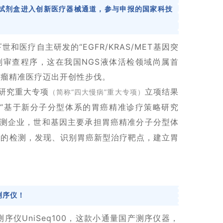
检试剂盒进入创新医疗器械通道，参与申报的国家科技
和医疗自主研发的“EGFR/KRAS/MET基因突
别审查程序，这在我国NGS液体活检领域尚属首
肿瘤精准医疗迈出开创性步伐。
研究重大专项
立项结果
（简称“四大慢病”重大专项）
“基于新分子分型体系的胃癌精准诊疗策略研究
检测企业，世和基因主要承担胃癌精准分子分型体
列的检测，发现、识别胃癌新型治疗靶点，建立胃
因测序仪！
仪UniSeq100，这款小通量国产测序仪器，