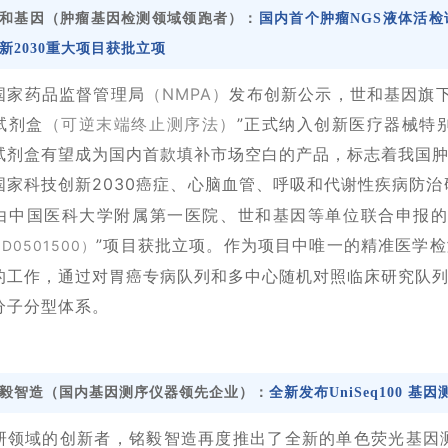
和基因（肿瘤基因检测领域领跑者）：
国内首个肿瘤NGS液体活
新2030重大项目获批立项
国家药品监督管理局
（NMPA）
发布创新公示，世和基因旗下世
试剂盒
（可逆末端终止测序法）
”正式纳入创新医疗器械特
试剂盒有望成为国内首款填补市场空白的产品，标志着我国
国家科技创新2030癌症、心脑血管、呼吸和代谢性疾病防治
由中国医科大学附属第一医院、世和基因等单位联合申报的
”项目获批立项。作为项目中唯一的精准医学
ZD0501500）
的工作，通过对胃癌专病队列和多中心随机对照临床研究队
分子分型体系。
毅智造（国内基因测序仪器领先企业）：
全新发布UniSeq100 基
研领域的创新者，铭毅智造再度推出了全新的单色荧光基因测序