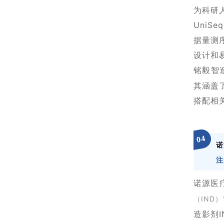
为科研
UniS
据量测
设计和
铭毅智
其涵盖
搭配相
4
0
诺
注
诺源医
（IND）
造影剂