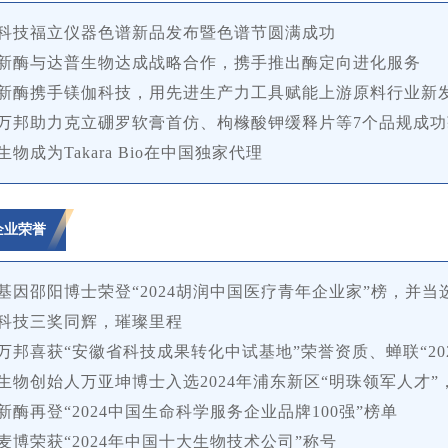
微科技福立仪器色谱新品发布暨色谱节圆满成功
海新酶与达普生物达成战略合作，携手推出酶定向进化服务
海新酶携手镁伽科技，用先进生产力工具赋能上游原料行业新
徽万邦助力克立硼罗软膏首仿、枸橼酸钾缓释片等7个品规成
生物成为Takara Bio在中国独家代理
企业荣誉
和基因邵阳博士荣登“2024胡润中国医疗青年企业家”榜，并
微科技三奖同辉，璀璨里程
徽万邦喜获“安徽省科技成果转化中试基地”荣誉资质、蝉联“20
启生物创始人万亚坤博士入选2024年浦东新区“明珠领军人才”
海新酶再登“2024中国生命科学服务企业品牌100强”榜单
诺麦博荣获“2024年中国十大生物技术公司”称号