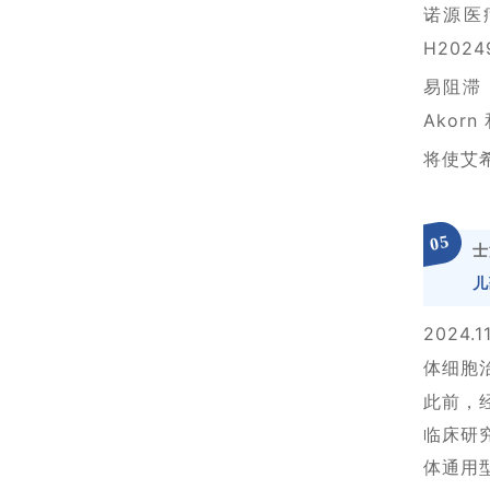
诺源医
H20
易阻滞
Ako
将使艾
5
0
士
儿
2024
体细胞
此前，
临床研
体通用