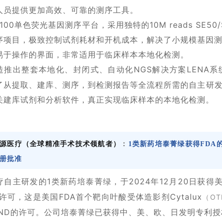
人员提供更加高效、可靠的测序工具。
eq100单色荧光基因测序平台，采用独特的10M reads SE
序项目，极致控制试剂耗材和开机成本，解决了小规模基因
易于操作的界面，非常适用于临床样本本地化检测。
造推出整套本地化、封闭式、自动化NGS解决方案LENA系
了从提取、建库、测序，到检测报告等全流程所需的自主研发的自
关建库试剂和分析软件，真正实现临床样本的本地化检测。
源医疗（全球精准手术技术领航者）
：
1类新药培泰菁绿获得FDA
册批准
疗自主研发的1类新药培泰菁绿，于2024年12月20日获
许可，这是美国FDA首个靶向叶酸受体造影剂Cytalux
（OT
IND的许可。公司培泰菁绿已获得中、美、欧、日发明专利授